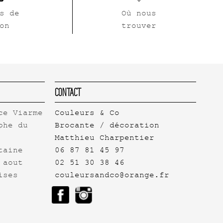
s de
Où nous
on
trouver
Contact
ce Viarme
Couleurs & Co
phe du
Brocante / décoration
Matthieu Charpentier
taine
06 87 81 45 97
 aout
02 51 30 38 46
ises
couleursandco@orange.fr