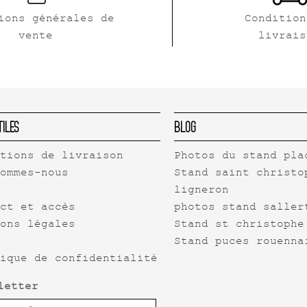
ions générales de
Condition
vente
livrais
tiles
Blog
itions de livraison
Photos du stand pla
sommes-nous
Stand saint christo
ligneron
act et accès
photos stand saller
ions légales
Stand st christophe
Stand puces rouenna
tique de confidentialité
letter