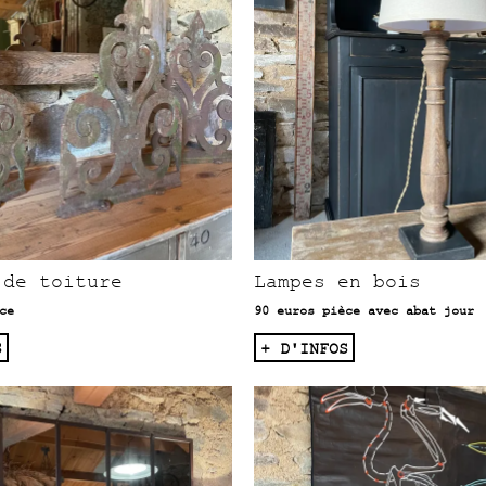
 de toiture
Lampes en bois
ce
90 euros pièce avec abat jour
S
+ D'INFOS