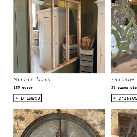
Miroir bois
Faîtage
180 euros
38 euros pie
+ D'INFOS
+ D'INFO