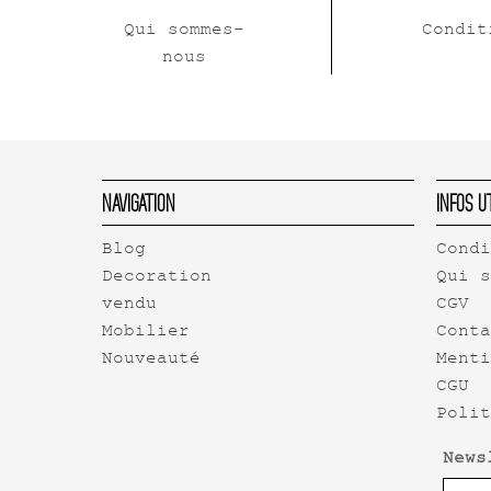
Qui sommes-
Condit
nous
Navigation
Infos U
Blog
Cond
Decoration
Qui 
vendu
CGV
Mobilier
Cont
Nouveauté
Ment
CGU
Poli
News