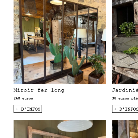
Miroir fer long
Jardini
260 euros
38 euros piè
+ D'INFOS
+ D'INFO