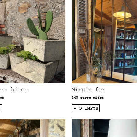
ère béton
Miroir fer
ce
240 euros pièce
S
+ D'INFOS