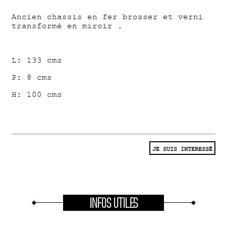
Ancien chassis en fer brosser et verni
transformé en miroir .
L: 133 cms
P: 8 cms
H: 100 cms
JE SUIS INTERESSÉ
INFOS UTILES