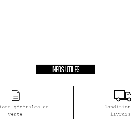
INFOS UTILES
ions générales de
Condition
vente
livrais