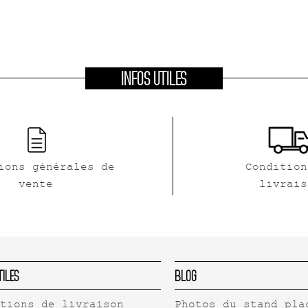
INFOS UTILES
ions générales de
Condition
vente
livrais
tiles
Blog
itions de livraison
Photos du stand pla