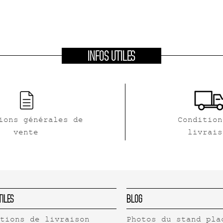
INFOS UTILES
ions générales de
Condition
vente
livrais
tiles
Blog
itions de livraison
Photos du stand pla