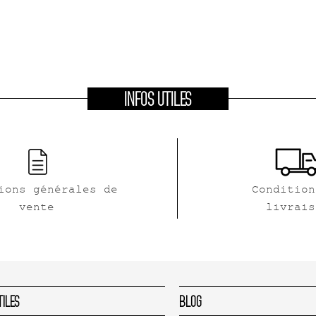
INFOS UTILES
ions générales de
Condition
vente
livrais
tiles
Blog