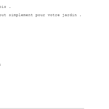
ois .
out simplement pour votre jardin .
: